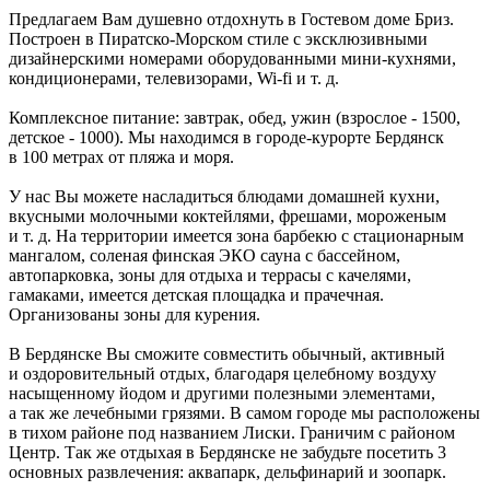
Предлагаем Вам душевно отдохнуть в Гостевом доме Бриз.
Построен в Пиратско-Морском стиле с эксклюзивными
дизайнерскими номерами оборудованными мини-кухнями,
кондиционерами, телевизорами, Wi-fi и т. д.
Комплексное питание: завтрак, обед, ужин (взрослое - 1500,
детское - 1000). Мы находимся в городе-курорте Бердянск
в 100 метрах от пляжа и моря.
У нас Вы можете насладиться блюдами домашней кухни,
вкусными молочными коктейлями, фрешами, мороженым
и т. д. На территории имеется зона барбекю с стационарным
мангалом, соленая финская ЭКО сауна с бассейном,
автопарковка, зоны для отдыха и террасы с качелями,
гамаками, имеется детская площадка и прачечная.
Организованы зоны для курения.
В Бердянске Вы сможите совместить обычный, активный
и оздоровительный отдых, благодаря целебному воздуху
насыщенному йодом и другими полезными элементами,
а так же лечебными грязями. В самом городе мы расположены
в тихом районе под названием Лиски. Граничим с районом
Центр. Так же отдыхая в Бердянске не забудьте посетить 3
основных развлечения: аквапарк, дельфинарий и зоопарк.