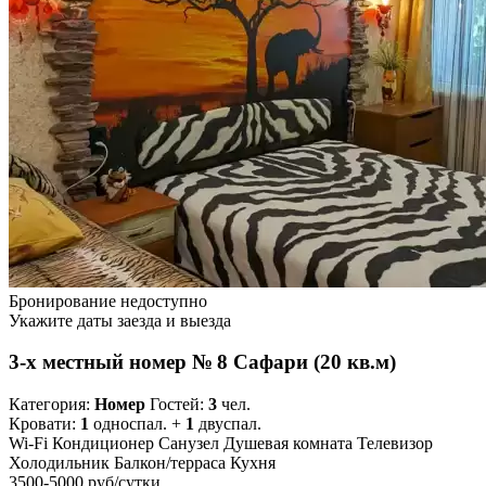
Бронирование недоступно
Укажите даты заезда и выезда
3-х местный номер № 8 Сафари (20 кв.м)
Категория:
Номер
Гостей:
3
чел.
Кровати:
1
односпал. +
1
двуспал.
Wi-Fi
Кондиционер
Санузел
Душевая комната
Телевизор
Холодильник
Балкон/терраса
Кухня
3500-5000 руб
/сутки