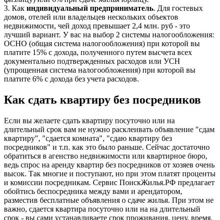
3. Как
индивидуальный предприниматель
. Для гостевых
домов, отелей или владельцев нескольких объектов
недвижимости, чей доход превышает 2,4 млн. руб - это
лучший вариант. У вас на выбор 2 системы налогообложения:
ОСНО (общая система налогообложения) при которой вы
платите 15% с дохода, полученного путем высчета всех
документально подтвержденных расходов или УСН
(упрощенная система налогообложения) при которой вы
платите 6% с дохода без учета расходов.
Как сдать квартиру без посредников
Если вы желаете сдать квартиру посуточно или на
длительный срок вам не нужно расклеивать объявление "сдам
квартиру", "сдается комната", "сдаю квартиру без
посредников" и т.п. как это было раньше. Сейчас достаточно
обратиться в агенство недвижимости или квартирное бюро,
ведь спрос на аренду квартир без посредников от хозяев очень
высок. Так многие и поступают, но при этом платят проценты
и комиссии посредникам. Сервис ПоискЖилья.РФ предлагает
обойтись беспосредника между вами и арендатором,
разместив бесплатные объявления о сдаче жилья. При этом не
важно, сдается квартира посуточно или на на длительный
срок - вы сами устанавливаете срок проживания, цену, время,