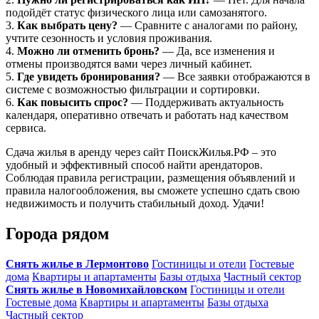
подойдёт статус физического лица или самозанятого.
3.
Как выбрать цену?
— Сравните с аналогами по району,
учтите сезонность и условия проживания.
4.
Можно ли отменить бронь?
— Да, все изменения и
отмены производятся вами через личный кабинет.
5.
Где увидеть бронирования?
— Все заявки отображаются в
системе с возможностью фильтрации и сортировки.
6.
Как повысить спрос?
— Поддерживать актуальность
календаря, оперативно отвечать и работать над качеством
сервиса.
Сдача жилья в аренду через сайт ПоискЖилья.РФ – это
удобный и эффективный способ найти арендаторов.
Соблюдая правила регистрации, размещения объявлений и
правила налогообложения, вы сможете успешно сдать свою
недвижимость и получить стабильный доход. Удачи!
Города рядом
Снять жилье в Лермонтово
Гостиницы и отели
Гостевые
дома
Квартиры и апартаменты
Базы отдыха
Частный сектор
Снять жилье в Новомихайловском
Гостиницы и отели
Гостевые дома
Квартиры и апартаменты
Базы отдыха
Частный сектор