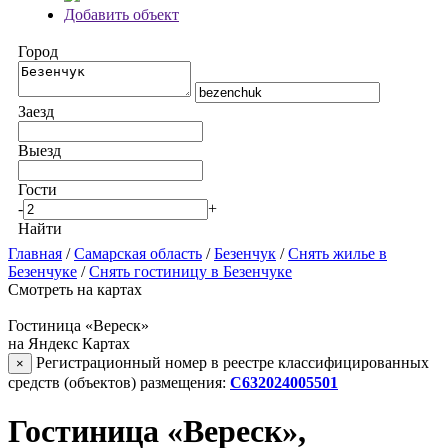
Добавить объект
Город
Заезд
Выезд
Гости
-
+
Найти
Главная
/
Самарская область
/
Безенчук
/
Снять жилье в
Безенчуке
/
Снять гостиницу в Безенчуке
Смотреть на картах
Гостиница «Вереск»
на Яндекс Картах
Регистрационный номер в реестре классифицированных
×
средств (объектов) размещения:
С632024005501
Гостиница «Вереск»,