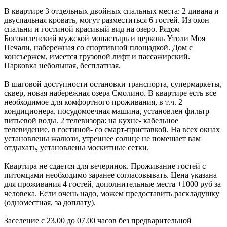
В квартире 3 отдельных двойных спальных места: 2 дивана и
двуспальная кровать, могут разместиться 6 гостей. Из окон
спальни и гостиной красивый вид на озеро. Рядом
Богоявленский мужской монастырь и церковь Утоли Моя
Печали, набережная со спортивной площадкой. Дом с
консъержем, имеется грузовой лифт и пассажирский.
Парковка небольшая, бесплатная.
В шаговой доступности остановки транспорта, супермаркеты,
сквер, новая набережная озера Смолино. В квартире есть все
необходимое для комфортного проживания, в т.ч. 2
кондиционера, посудомоечная машина, установлен фильтр
питьевой воды. 2 телевизора: на кухне- кабельное
телевидение, в гостиной- со смарт-приставкой. На всех окнах
установлены жалюзи, утреннее солнце не помешает вам
отдыхать, установлены москитные сетки.
Квартира не сдается для вечеринок. Проживание гостей с
питомцами необходимо заранее согласовывать. Цена указана
для проживания 4 гостей, дополнительные места +1000 руб за
человека. Если очень надо, можем предоставить раскладушку
(одноместная, за доплату).
Заселение с 23.00 до 07.00 часов без предварительной