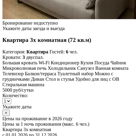
Бронирование недоступно
Укажите даты заезда и выезда
Квартира 3х комнатная (72 кв.м)
Категория:
Квартира
Гостей:
6
чел.
Кровати:
3
двуспал.
Большая кровать
Wi-Fi
Кондиционер
Кухня
Посуда
Чайник
Микроволновая печь
Холодильник
Санузел
Ванная комната
Телевизор
Балкон/терраса
Туалетный набор
Можно с
грудничками
Диван
Стол и стулья
Удобно для лиц с ОВ
Стиральная машина
5000 руб
/сутки
Количество:
Укажите даты
×
Цены на проживание в 2026 году
Цены за 1 ночь проживания (макс. 6 чел.)
Квартира 3х комнатная
с 01.01.2026 по 31.12.2026