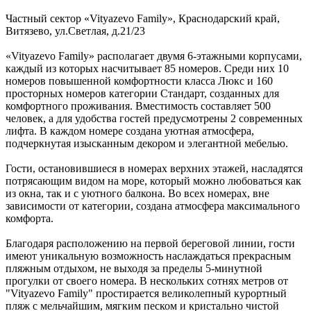
Частный сектор «Vityazevo Family»,
Краснодарский край
,
Витязево
,
ул.Светлая, д.21/23
«Vityazevo Family» располагает двумя 6-этажными корпусами,
каждый из которых насчитывает 85 номеров. Среди них 10
номеров повышенной комфортности класса Люкс и 160
просторных номеров категории Стандарт, созданных для
комфортного проживания. Вместимость составляет 500
человек, а для удобства гостей предусмотрены 2 современных
лифта. В каждом номере создана уютная атмосфера,
подчеркнутая изысканным декором и элегантной мебелью.
Гости, остановившиеся в номерах верхних этажей, насладятся
потрясающим видом на море, который можно любоваться как
из окна, так и с уютного балкона. Во всех номерах, вне
зависимости от категории, создана атмосфера максимального
комфорта.
Благодаря расположению на первой береговой линии, гости
имеют уникальную возможность наслаждаться прекрасным
пляжным отдыхом, не выходя за пределы 5-минутной
прогулки от своего номера. В нескольких сотнях метров от
"Vityazevo Family" простирается великолепный курортный
пляж с мельчайшим, мягким песком и кристально чистой