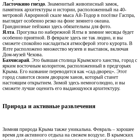
Ласточкино гнездо
. Знаменитый живописный замок,
памятник архитектуры и истории, расположенный на 40-
метровой Аврориной скале мыса Ай-Тодор в посёлке Гаспра,
выглядит особенно резко на фоне зимнего океана.
Грандиозные пейзажи здесь обязательны для фото.
Ялта
. Прогулка по набережной Ялты в зимние месяцы будет
особенно приятной. В феврале здесь не так людно, и вы
сможете спокойно насладиться атмосферой этого курорта. В
Ялте расположено множество музеев и выставок, включая
Дом-музей Чехова.
Бахчисарай
. Это бывшая столица Крымского ханства, город с
ярким восточным колоритом, расположенный в предгорьях
Крыма. Его название переводится как «сад-дворец». Этот
город славится своим дворцом ханов, который станет
настоящим открытием. Зимой здесь немноголюдно, и вы
сможете лучше оценить его выдающуюся архитектуру.
Природа и активные развлечения
Зимняя природа Крыма также уникальна. Февраль – хорошее
время для активного отдыха на свежем воздухе. В крымских