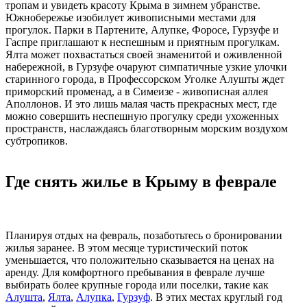
тропам и увидеть красоту Крыма в зимнем убранстве.
Южнобережье изобилует живописными местами для
прогулок. Парки в Партените, Алупке, Форосе, Гурзуфе и
Гаспре приглашают к неспешным и приятным прогулкам.
Ялта может похвастаться своей знаменитой и оживленной
набережной, в Гурзуфе очаруют симпатичные узкие улочки
старинного города, в Профессорском Уголке Алушты ждет
приморский променад, а в Симеизе - живописная аллея
Аполлонов. И это лишь малая часть прекрасных мест, где
можно совершить неспешную прогулку среди ухоженных
пространств, наслаждаясь благотворным морским воздухом
субтропиков.
Где снять жилье в Крыму в феврале
Планируя отдых на февраль, позаботьтесь о бронировании
жилья заранее. В этом месяце туристический поток
уменьшается, что положительно сказывается на ценах на
аренду. Для комфортного пребывания в феврале лучше
выбирать более крупные города или поселки, такие как
Алушта
,
Ялта
,
Алупка
,
Гурзуф
. В этих местах круглый год