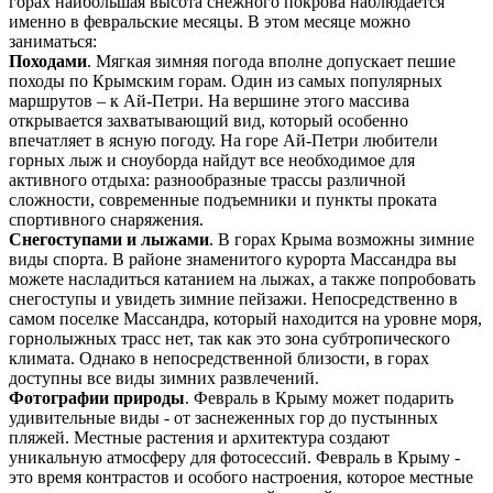
горах наибольшая высота снежного покрова наблюдается
именно в февральские месяцы. В этом месяце можно
заниматься:
Походами
. Мягкая зимняя погода вполне допускает пешие
походы по Крымским горам. Один из самых популярных
маршрутов – к Ай-Петри. На вершине этого массива
открывается захватывающий вид, который особенно
впечатляет в ясную погоду. На горе Ай-Петри любители
горных лыж и сноуборда найдут все необходимое для
активного отдыха: разнообразные трассы различной
сложности, современные подъемники и пункты проката
спортивного снаряжения.
Снегоступами и лыжами
. В горах Крыма возможны зимние
виды спорта. В районе знаменитого курорта Массандра вы
можете насладиться катанием на лыжах, а также попробовать
снегоступы и увидеть зимние пейзажи. Непосредственно в
самом поселке Массандра, который находится на уровне моря,
горнолыжных трасс нет, так как это зона субтропического
климата. Однако в непосредственной близости, в горах
доступны все виды зимних развлечений.
Фотографии природы
. Февраль в Крыму может подарить
удивительные виды - от заснеженных гор до пустынных
пляжей. Местные растения и архитектура создают
уникальную атмосферу для фотосессий. Февраль в Крыму -
это время контрастов и особого настроения, которое местные