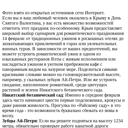
Фото взято из открытых источников сети Интернет.
Если вы и ваш любимый человек оказались в Крыму в День
Святого Валентина, у вас есть множество возможностей
отметить этот праздник по-особенному. Крым предоставляет
широкий выбор сценариев для романтического празднования
14 февраля: от традиционных ужинов в роскошных отелях до
захватывающих приключений в горах или увлекательных
винных туров. В зависимости от ваших предпочтений, вы
можете устроить романтический ужин в одном из
изысканных ресторанов Ялты с живым исполнением или
насладиться ужином в уютном прибрежном кафе с
панорамным видом на лазурное море. Поделиться самыми
красивыми словами можно на головокружительной высоте,
например, у скальных зубцов Ай-Петри. Или же устроить
свидание, наполненное романтикой, среди цветущих
растений и зелени Никитского ботанического сада.
Никитский ботанический сад
: Именно в середине февраля
здесь часто начинают цвести первые подснежники, крокусы и
даже ранняя жимолость. Прогулка по «Райскому саду» в это
время года - это возможность буквально сбежать из зимы в
весну.
Зубцы Ай-Петри
: Если вы решите подняться на высоту 1234
метра, обязательно проверьте работу канатной дороги