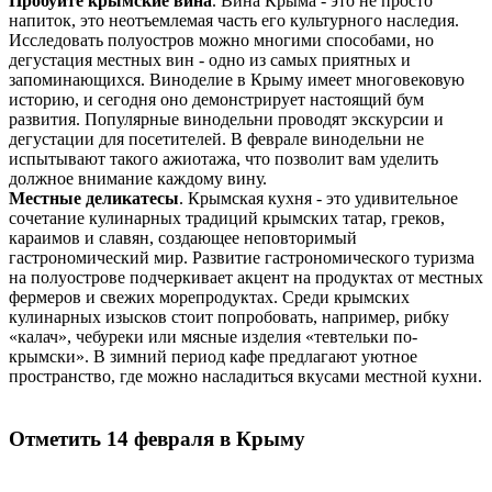
Пробуйте крымские вина
. Вина Крыма - это не просто
напиток, это неотъемлемая часть его культурного наследия.
Исследовать полуостров можно многими способами, но
дегустация местных вин - одно из самых приятных и
запоминающихся. Виноделие в Крыму имеет многовековую
историю, и сегодня оно демонстрирует настоящий бум
развития. Популярные винодельни проводят экскурсии и
дегустации для посетителей. В феврале винодельни не
испытывают такого ажиотажа, что позволит вам уделить
должное внимание каждому вину.
Местные деликатесы
. Крымская кухня - это удивительное
сочетание кулинарных традиций крымских татар, греков,
караимов и славян, создающее неповторимый
гастрономический мир. Развитие гастрономического туризма
на полуострове подчеркивает акцент на продуктах от местных
фермеров и свежих морепродуктах. Среди крымских
кулинарных изысков стоит попробовать, например, рибку
«калач», чебуреки или мясные изделия «тевтельки по-
крымски». В зимний период кафе предлагают уютное
пространство, где можно насладиться вкусами местной кухни.
Отметить 14 февраля в Крыму