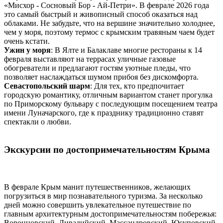
«Мисхор - Сосновый Бор - Ай-Петри». В феврале 2026 года
это самый быстрый и живописный способ оказаться над
облаками. Не забудьте, что на вершине значительно холоднее,
чем у моря, поэтому термос с крымским травяным чаем будет
очень кстати.
Ужин у моря
: В Ялте и Балаклаве многие рестораны к 14
февраля выставляют на террасах уличные газовые
обогреватели и предлагают гостям уютные пледы, что
позволяет наслаждаться шумом прибоя без дискомфорта.
Севастопольский шарм
: Для тех, кто предпочитает
городскую романтику, отличным вариантом станет прогулка
по Приморскому бульвару с последующим посещением театра
имени Луначарского, где к празднику традиционно ставят
спектакли о любви.
Экскурсии по достопримечательностям Крыма
В феврале Крым манит путешественников, желающих
погрузиться в мир познавательного туризма. За несколько
дней можно совершить увлекательное путешествие по
главным архитектурным достопримечательностям побережья:
Воронцовский, Ливадийский, Массандровский, Юсуповский