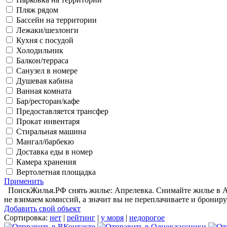
Пляж рядом
Бассейн на территории
Лежаки/шезлонги
Кухня с посудой
Холодильник
Балкон/терраса
Санузел в номере
Душевая кабина
Ванная комната
Бар/ресторан/кафе
Предоставляется трансфер
Прокат инвентаря
Стиральная машина
Мангал/барбекю
Доставка еды в номер
Камера хранения
Вертолетная площадка
Применить
ПоискЖилья.РФ снять жилье: Апрелевка. Снимайте жилье в Ап
не взимаем комиссий, а значит вы не переплачиваете и брониру
Добавить свой объект
Сортировка:
нет
|
рейтинг
|
у моря
|
недорогое