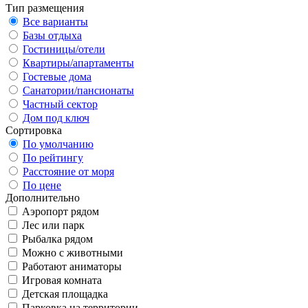
Тип размещения
Все варианты
Базы отдыха
Гостиницы/отели
Квартиры/апартаменты
Гостевые дома
Санатории/пансионаты
Частный сектор
Дом под ключ
Сортировка
По умолчанию
По рейтингу
Расстояние от моря
По цене
Дополнительно
Аэропорт рядом
Лес или парк
Рыбалка рядом
Можно с животными
Работают аниматоры
Игровая комната
Детская площадка
Парковка на территории