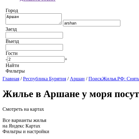
Город
Заезд
Выезд
Гости
-
+
Найти
Фильтры
Главная
/
Республика Бурятия
/
Аршан
/
ПоискЖилья.РФ: Снять
Жилье в Аршане у моря посу
Смотреть на картах
Все варианты жилья
на Яндекс Картах
Фильтры и настройки