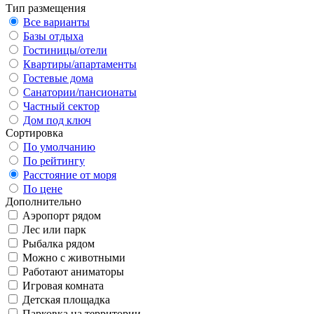
Тип размещения
Все варианты
Базы отдыха
Гостиницы/отели
Квартиры/апартаменты
Гостевые дома
Санатории/пансионаты
Частный сектор
Дом под ключ
Сортировка
По умолчанию
По рейтингу
Расстояние от моря
По цене
Дополнительно
Аэропорт рядом
Лес или парк
Рыбалка рядом
Можно с животными
Работают аниматоры
Игровая комната
Детская площадка
Парковка на территории