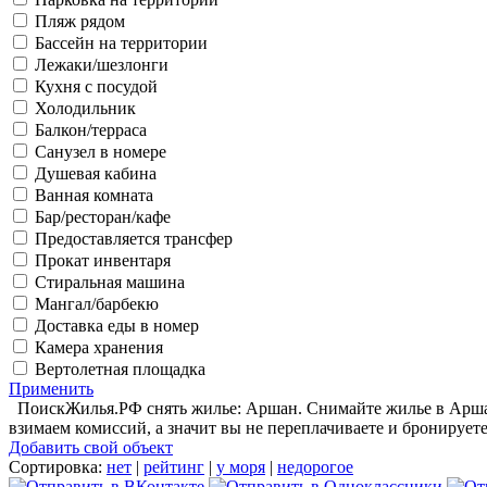
Пляж рядом
Бассейн на территории
Лежаки/шезлонги
Кухня с посудой
Холодильник
Балкон/терраса
Санузел в номере
Душевая кабина
Ванная комната
Бар/ресторан/кафе
Предоставляется трансфер
Прокат инвентаря
Стиральная машина
Мангал/барбекю
Доставка еды в номер
Камера хранения
Вертолетная площадка
Применить
ПоискЖилья.РФ снять жилье: Аршан. Снимайте жилье в Аршане
взимаем комиссий, а значит вы не переплачиваете и бронирует
Добавить свой объект
Сортировка:
нет
|
рейтинг
|
у моря
|
недорогое