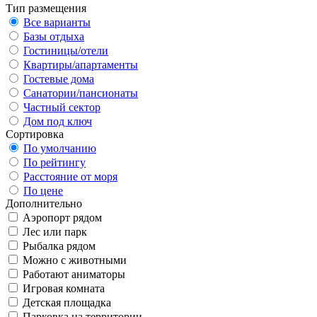
Тип размещения
Все варианты
Базы отдыха
Гостиницы/отели
Квартиры/апартаменты
Гостевые дома
Санатории/пансионаты
Частный сектор
Дом под ключ
Сортировка
По умолчанию
По рейтингу
Расстояние от моря
По цене
Дополнительно
Аэропорт рядом
Лес или парк
Рыбалка рядом
Можно с животными
Работают аниматоры
Игровая комната
Детская площадка
Парковка на территории