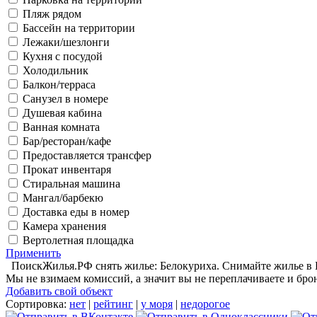
Пляж рядом
Бассейн на территории
Лежаки/шезлонги
Кухня с посудой
Холодильник
Балкон/терраса
Санузел в номере
Душевая кабина
Ванная комната
Бар/ресторан/кафе
Предоставляется трансфер
Прокат инвентаря
Стиральная машина
Мангал/барбекю
Доставка еды в номер
Камера хранения
Вертолетная площадка
Применить
ПоискЖилья.РФ снять жилье: Белокуриха. Снимайте жилье в Бе
Мы не взимаем комиссий, а значит вы не переплачиваете и бро
Добавить свой объект
Сортировка:
нет
|
рейтинг
|
у моря
|
недорогое