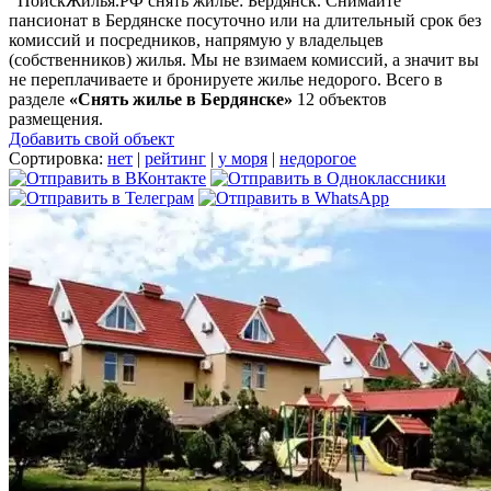
ПоискЖилья.РФ снять жилье: Бердянск. Снимайте
пансионат в Бердянске посуточно или на длительный срок без
комиссий и посредников, напрямую у владельцев
(собственников) жилья. Мы не взимаем комиссий, а значит вы
не переплачиваете и бронируете жилье недорого. Всего в
разделе
«Снять жилье в Бердянске»
12 объектов
размещения
.
Добавить свой объект
Сортировка:
нет
|
рейтинг
|
у моря
|
недорогое