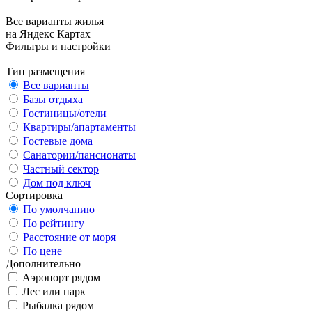
Все варианты жилья
на Яндекс Картах
Фильтры и настройки
Тип размещения
Все варианты
Базы отдыха
Гостиницы/отели
Квартиры/апартаменты
Гостевые дома
Санатории/пансионаты
Частный сектор
Дом под ключ
Сортировка
По умолчанию
По рейтингу
Расстояние от моря
По цене
Дополнительно
Аэропорт рядом
Лес или парк
Рыбалка рядом