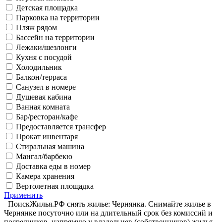
Детская площадка
Парковка на территории
Пляж рядом
Бассейн на территории
Лежаки/шезлонги
Кухня с посудой
Холодильник
Балкон/терраса
Санузел в номере
Душевая кабина
Ванная комната
Бар/ресторан/кафе
Предоставляется трансфер
Прокат инвентаря
Стиральная машина
Мангал/барбекю
Доставка еды в номер
Камера хранения
Вертолетная площадка
Применить
ПоискЖилья.РФ снять жилье: Чернянка. Снимайте жилье в
Чернянке посуточно или на длительный срок без комиссий и
посредников, напрямую у владельцев (собственников) жилья.