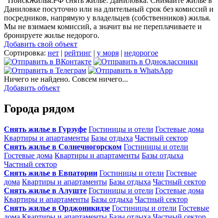
ПоискЖилья.РФ снять жилье: Даниловка. Снимайте жилье в
Даниловке посуточно или на длительный срок без комиссий и
посредников, напрямую у владельцев (собственников) жилья.
Мы не взимаем комиссий, а значит вы не переплачиваете и
бронируете жилье недорого.
Добавить свой объект
Сортировка:
нет
|
рейтинг
|
у моря
|
недорогое
Ничего не найдено. Совсем ничего...
Добавить объект
Города рядом
Снять жилье в Гурзуфе
Гостиницы и отели
Гостевые дома
Квартиры и апартаменты
Базы отдыха
Частный сектор
Снять жилье в Солнечногорском
Гостиницы и отели
Гостевые дома
Квартиры и апартаменты
Базы отдыха
Частный сектор
Снять жилье в Евпатории
Гостиницы и отели
Гостевые
дома
Квартиры и апартаменты
Базы отдыха
Частный сектор
Снять жилье в Алуште
Гостиницы и отели
Гостевые дома
Квартиры и апартаменты
Базы отдыха
Частный сектор
Снять жилье в Орджоникидзе
Гостиницы и отели
Гостевые
дома
Квартиры и апартаменты
Базы отдыха
Частный сектор