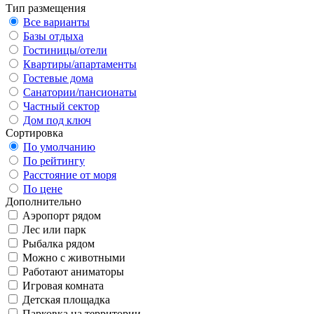
Тип размещения
Все варианты
Базы отдыха
Гостиницы/отели
Квартиры/апартаменты
Гостевые дома
Санатории/пансионаты
Частный сектор
Дом под ключ
Сортировка
По умолчанию
По рейтингу
Расстояние от моря
По цене
Дополнительно
Аэропорт рядом
Лес или парк
Рыбалка рядом
Можно с животными
Работают аниматоры
Игровая комната
Детская площадка
Парковка на территории