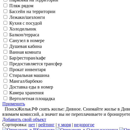
Пляж рядом
Бассейн на территории
Лежаки/шезлонги
Кухня с посудой
Холодильник
Балкон/терраса
Санузел в номере
Душевая кабина
Ванная комната
Бар/ресторан/кафе
Предоставляется трансфер
Прокат инвентаря
Стиральная машина
Мангал/барбекю
Доставка еды в номер
Камера хранения
Вертолетная площадка
Применить
ПоискЖилья.РФ снять жилье: Дивное. Снимайте жилье в Дивно
взимаем комиссий, а значит вы не переплачиваете и бронирует
Добавить свой объект
Сортировка:
нет
|
рейтинг
|
у моря
|
недорогое