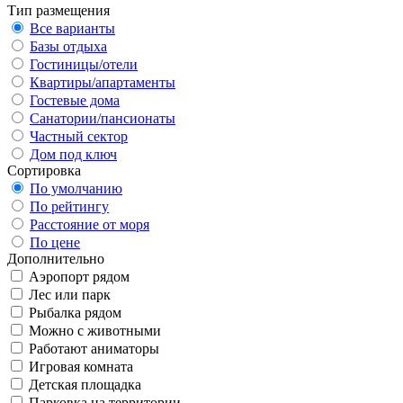
Тип размещения
Все варианты
Базы отдыха
Гостиницы/отели
Квартиры/апартаменты
Гостевые дома
Санатории/пансионаты
Частный сектор
Дом под ключ
Сортировка
По умолчанию
По рейтингу
Расстояние от моря
По цене
Дополнительно
Аэропорт рядом
Лес или парк
Рыбалка рядом
Можно с животными
Работают аниматоры
Игровая комната
Детская площадка
Парковка на территории