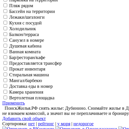
Пляж рядом
Бассейн на территории
Лежаки/шезлонги
Кухня с посудой
Холодильник
Балкон/терраса
Санузел в номере
Душевая кабина
Ванная комната
Бар/ресторан/кафе
Предоставляется трансфер
Прокат инвентаря
Стиральная машина
Мангал/барбекю
Доставка еды в номер
Камера хранения
Вертолетная площадка
Применить
ПоискЖилья.РФ снять жилье: Дубинино. Снимайте жилье в Дуб
не взимаем комиссий, а значит вы не переплачиваете и брониру
Добавить свой объект
Сортировка:
нет
|
рейтинг
|
у моря
|
недорогое