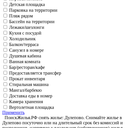
Детская площадка
Парковка на территории
Пляж рядом
Бассейн на территории
Лежаки/шезлонги
Кухня с посудой
Холодильник
Балкон/терраса
Санузел в номере
Душевая кабина
Ванная комната
Бар/ресторан/кафе
Предоставляется трансфер
Прокат инвентаря
Стиральная машина
Мангал/барбекю
Доставка еды в номер
Камера хранения
Вертолетная площадка
Применить
ПоискЖилья.РФ снять жилье: Дулепово. Снимайте жилье в
Дулепово посуточно или на длительный срок без комиссий и
посредников, напрямую у владельцев (собственников) жилья.