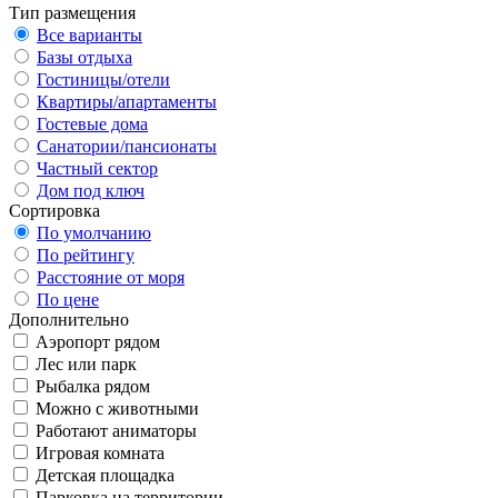
Тип размещения
Все варианты
Базы отдыха
Гостиницы/отели
Квартиры/апартаменты
Гостевые дома
Санатории/пансионаты
Частный сектор
Дом под ключ
Сортировка
По умолчанию
По рейтингу
Расстояние от моря
По цене
Дополнительно
Аэропорт рядом
Лес или парк
Рыбалка рядом
Можно с животными
Работают аниматоры
Игровая комната
Детская площадка
Парковка на территории