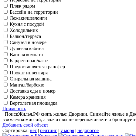
Пляж рядом
Бассейн на территории
Лежаки/шезлонги
Кухня с посудой
Холодильник
Балкон/терраса
Санузел в номере
Душевая кабина
Ванная комната
Бар/ресторан/кафе
Предоставляется трансфер
Прокат инвентаря
Стиральная машина
Мангал/барбекю
Доставка еды в номер
Камера хранения
Вертолетная площадка
Применить
ПоискЖилья.РФ снять жилье: Дворики. Снимайте жилье в Двор
взимаем комиссий, а значит вы не переплачиваете и бронирует
Добавить свой объект
Сортировка:
нет
|
рейтинг
|
у моря
|
недорогое