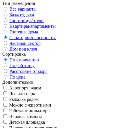
Тип размещения
Все варианты
Базы отдыха
Гостиницы/отели
Квартиры/апартаменты
Гостевые дома
Санатории/пансионаты
Частный сектор
Дом под ключ
Сортировка
По умолчанию
По рейтингу
Расстояние от моря
По цене
Дополнительно
Аэропорт рядом
Лес или парк
Рыбалка рядом
Можно с животными
Работают аниматоры
Игровая комната
Детская площадка
Парковка на территории