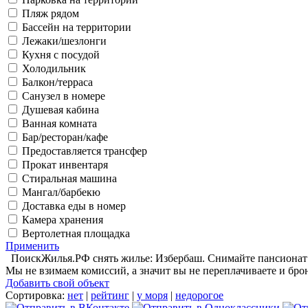
Пляж рядом
Бассейн на территории
Лежаки/шезлонги
Кухня с посудой
Холодильник
Балкон/терраса
Санузел в номере
Душевая кабина
Ванная комната
Бар/ресторан/кафе
Предоставляется трансфер
Прокат инвентаря
Стиральная машина
Мангал/барбекю
Доставка еды в номер
Камера хранения
Вертолетная площадка
Применить
ПоискЖилья.РФ снять жилье: Избербаш. Снимайте пансионат в
Мы не взимаем комиссий, а значит вы не переплачиваете и бро
Добавить свой объект
Сортировка:
нет
|
рейтинг
|
у моря
|
недорогое