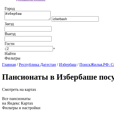
Город
Заезд
Выезд
Гости
-
+
Найти
Фильтры
Главная
/
Республика Дагестан
/
Избербаш
/
ПоискЖилья.РФ: Сн
Пансионаты в Избербаше пос
Смотреть на картах
Все пансионаты
на Яндекс Картах
Фильтры и настройки