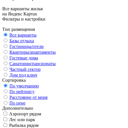
Все варианты жилья
на Яндекс Картах
Фильтры и настройки
Тип размещения
Все варианты
Базы отдыха
Гостиницы/отели
Квартиры/апартаменты
Гостевые дома
Санатории/пансионаты
Частный сектор
Дом под ключ
Сортировка
По умолчанию
По рейтингу
Расстояние от моря
По цене
Дополнительно
Аэропорт рядом
Лес или парк
Рыбалка рядом