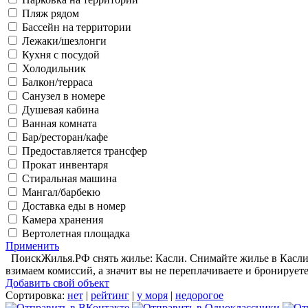
Пляж рядом
Бассейн на территории
Лежаки/шезлонги
Кухня с посудой
Холодильник
Балкон/терраса
Санузел в номере
Душевая кабина
Ванная комната
Бар/ресторан/кафе
Предоставляется трансфер
Прокат инвентаря
Стиральная машина
Мангал/барбекю
Доставка еды в номер
Камера хранения
Вертолетная площадка
Применить
ПоискЖилья.РФ снять жилье: Касли. Снимайте жилье в Касли 
взимаем комиссий, а значит вы не переплачиваете и бронирует
Добавить свой объект
Сортировка:
нет
|
рейтинг
|
у моря
|
недорогое