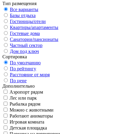
Тип размещения
Все варианты
Базы отдыха
Гостиницы/отели
Квартиры/апартаменты
Гостевые дома
Санатории/пансионаты
Частный сектор
Дом под ключ
Сортировка
По умолчанию
По рейтингу
Расстояние от моря
По цене
Дополнительно
Аэропорт рядом
Лес или парк
Рыбалка рядом
Можно с животными
Работают аниматоры
Игровая комната
Детская площадка
Парковка на территории