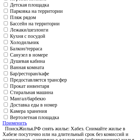
Детская площадка
Парковка на территории
Пляж рядом
Бассейн на территории
Лежаки/шезлонги
Кухня с посудой
Холодильник
Балкон/терраса
Санузел в номере
Душевая кабина
Ванная комната
Бар/ресторан/кафе
Предоставляется трансфер
Прокат инвентаря
Стиральная машина
Мангал/барбекю
Доставка еды в номер
Камера хранения
Вертолетная площадка
Применить
ПоискЖилья.РФ снять жилье: Хабез. Снимайте жилье в
Хабезе посуточно или на длительный срок без комиссий и
посредников, напрямую у владельцев (собственников) жилья.