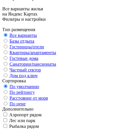
Все варианты жилья
на Яндекс Картах
Фильтры и настройки
Тип размещения
Все варианты
Базы отдыха
Гостиницы/отели
Квартиры/апартаменты
Гостевые дома
Санатории/пансионаты
Частный сектор
Дом под ключ
Сортировка
По умолчанию
По рейтингу
Расстояние от моря
По цене
Дополнительно
Аэропорт рядом
Лес или парк
Рыбалка рядом