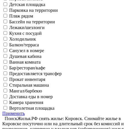
Детская площадка
Парковка на территории
Пляж рядом
Бассейн на территории
Лежаки/шезлонги
Кухня с посудой
Холодильник
Балкон/терраса
Санузел в номере
Душевая кабина
Ванная комната
Бар/ресторан/кафе
Предоставляется трансфер
Прокат инвентаря
Стиральная машина
Мангал/барбекю
Доставка еды в номер
Камера хранения
Вертолетная площадка
Применить
ПоискЖилья.РФ снять жилье: Кировск. Снимайте жилье в
Кировске посуточно или на длительный срок без комиссий и
посредников, напрямую у владельцев (собственников) жилья.