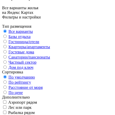
Все варианты жилья
на Яндекс Картах
Фильтры и настройки
Тип размещения
Все варианты
Базы отдыха
Гостиницы/отели
Квартиры/апартаменты
Гостевые дома
Санатории/пансионаты
Частный сектор
Дом под ключ
Сортировка
По умолчанию
По рейтингу
Расстояние от моря
По цене
Дополнительно
Аэропорт рядом
Лес или парк
Рыбалка рядом