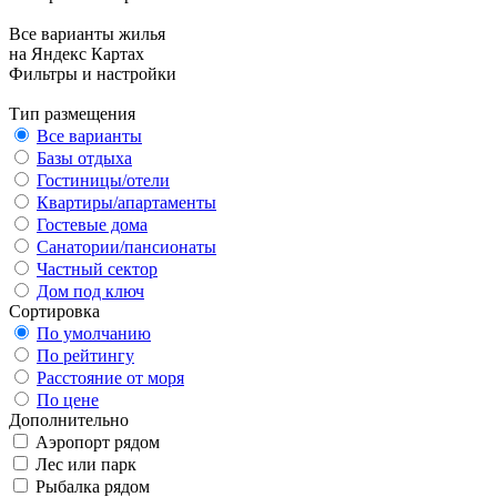
Все варианты жилья
на Яндекс Картах
Фильтры и настройки
Тип размещения
Все варианты
Базы отдыха
Гостиницы/отели
Квартиры/апартаменты
Гостевые дома
Санатории/пансионаты
Частный сектор
Дом под ключ
Сортировка
По умолчанию
По рейтингу
Расстояние от моря
По цене
Дополнительно
Аэропорт рядом
Лес или парк
Рыбалка рядом