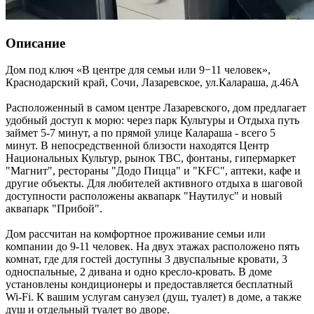
Описание
Дом под ключ «В центре для семьи или 9−11 человек»,
Краснодарский край
,
Сочи, Лазаревское
,
ул.Калараша, д.46А
Расположенный в самом центре Лазаревского, дом предлагает
удобный доступ к морю: через парк Культуры и Отдыха путь
займет 5-7 минут, а по прямой улице Калараша - всего 5
минут. В непосредственной близости находятся Центр
Национальных Культур, рынок ТВС, фонтаны, гипермаркет
"Магнит", рестораны "Додо Пицца" и "KFC", аптеки, кафе и
другие объекты. Для любителей активного отдыха в шаговой
доступности расположены аквапарк "Наутилус" и новый
аквапарк "Прибой".
Дом рассчитан на комфортное проживание семьи или
компании до 9-11 человек. На двух этажах расположено пять
комнат, где для гостей доступны 3 двуспальные кровати, 3
односпальные, 2 дивана и одно кресло-кровать. В доме
установлены кондиционеры и предоставляется бесплатный
Wi-Fi. К вашим услугам санузел (душ, туалет) в доме, а также
душ и отдельный туалет во дворе.