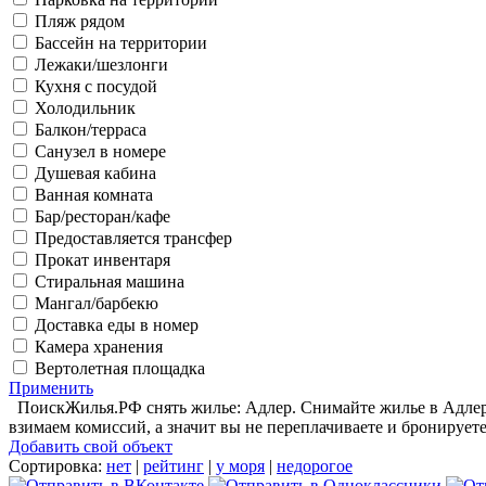
Пляж рядом
Бассейн на территории
Лежаки/шезлонги
Кухня с посудой
Холодильник
Балкон/терраса
Санузел в номере
Душевая кабина
Ванная комната
Бар/ресторан/кафе
Предоставляется трансфер
Прокат инвентаря
Стиральная машина
Мангал/барбекю
Доставка еды в номер
Камера хранения
Вертолетная площадка
Применить
ПоискЖилья.РФ снять жилье: Адлер. Снимайте жилье в Адлере
взимаем комиссий, а значит вы не переплачиваете и бронируете
Добавить свой объект
Сортировка:
нет
|
рейтинг
|
у моря
|
недорогое