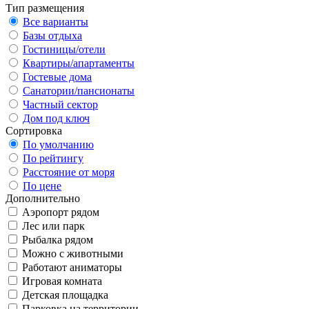
Тип размещения
Все варианты
Базы отдыха
Гостиницы/отели
Квартиры/апартаменты
Гостевые дома
Санатории/пансионаты
Частный сектор
Дом под ключ
Сортировка
По умолчанию
По рейтингу
Расстояние от моря
По цене
Дополнительно
Аэропорт рядом
Лес или парк
Рыбалка рядом
Можно с животными
Работают аниматоры
Игровая комната
Детская площадка
Парковка на территории