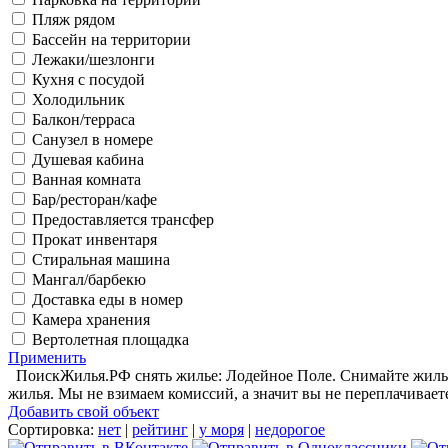
Пляж рядом
Бассейн на территории
Лежаки/шезлонги
Кухня с посудой
Холодильник
Балкон/терраса
Санузел в номере
Душевая кабина
Ванная комната
Бар/ресторан/кафе
Предоставляется трансфер
Прокат инвентаря
Стиральная машина
Мангал/барбекю
Доставка еды в номер
Камера хранения
Вертолетная площадка
Применить
ПоискЖилья.РФ снять жилье: Лодейное Поле. Снимайте жилье 
жилья. Мы не взимаем комиссий, а значит вы не переплачивает
Добавить свой объект
Сортировка:
нет
|
рейтинг
|
у моря
|
недорогое