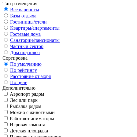
Тип размещения
Все варианты
Базы отдыха
Гостиницы/отели
Квартиры/апартаменты
Гостевые дома
Санатории/пансионаты
Частный сектор
Дом под ключ
Сортировка
По умолчанию
По рейтингу
Расстояние от моря
По цене
Дополнительно
Аэропорт рядом
Лес или парк
Рыбалка рядом
Можно с животными
Работают аниматоры
Игровая комната
Детская площадка
Парковка на территории