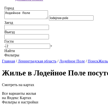
Город
Заезд
Выезд
Гости
-
+
Найти
Фильтры
Главная
/
Ленинградская область
/
Лодейное Поле
/
ПоискЖилья
Жилье в Лодейное Поле посут
Смотреть на картах
Все варианты жилья
на Яндекс Картах
Фильтры и настройки