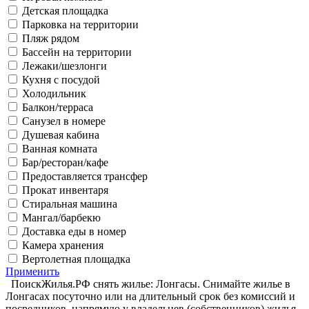
Детская площадка
Парковка на территории
Пляж рядом
Бассейн на территории
Лежаки/шезлонги
Кухня с посудой
Холодильник
Балкон/терраса
Санузел в номере
Душевая кабина
Ванная комната
Бар/ресторан/кафе
Предоставляется трансфер
Прокат инвентаря
Стиральная машина
Мангал/барбекю
Доставка еды в номер
Камера хранения
Вертолетная площадка
Применить
ПоискЖилья.РФ снять жилье: Лонгасы. Снимайте жилье в
Лонгасах посуточно или на длительный срок без комиссий и
посредников, напрямую у владельцев (собственников) жилья.