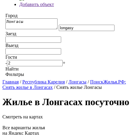
Добавить объект
Город
Заезд
Выезд
Гости
-
+
Найти
Фильтры
Главная
/
Республика Карелия
/
Лонгасы
/
ПоискЖилья.РФ:
Снять жилье в Лонгасах
/ Снять жилье Лонгасы
Жилье в Лонгасах посуточно
Смотреть на картах
Все варианты жилья
на Яндекс Картах