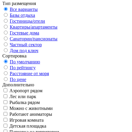
Тип размещения
Все варианты
Базы отдыха
Гостиницы/отели
Квартиры/апартаменты
Гостевые дома
Санатории/пансионаты
Частный сектор
Дом под ключ
Сортировка
По умолчанию
По рейтингу
Расстояние от моря
По цене
Дополнительно
Аэропорт рядом
Лес или парк
Рыбалка рядом
Можно с животными
Работают аниматоры
Игровая комната
Детская площадка
Парковка на территории