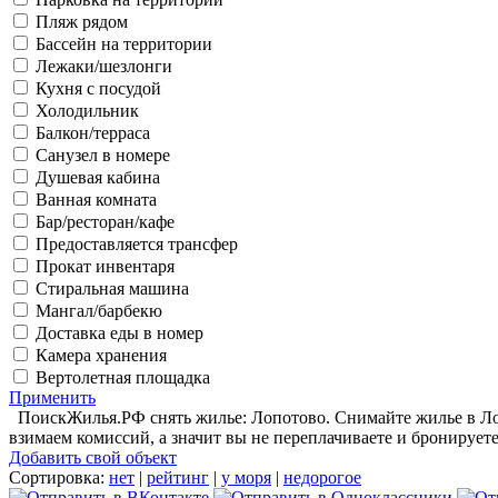
Пляж рядом
Бассейн на территории
Лежаки/шезлонги
Кухня с посудой
Холодильник
Балкон/терраса
Санузел в номере
Душевая кабина
Ванная комната
Бар/ресторан/кафе
Предоставляется трансфер
Прокат инвентаря
Стиральная машина
Мангал/барбекю
Доставка еды в номер
Камера хранения
Вертолетная площадка
Применить
ПоискЖилья.РФ снять жилье: Лопотово. Снимайте жилье в Лоп
взимаем комиссий, а значит вы не переплачиваете и бронирует
Добавить свой объект
Сортировка:
нет
|
рейтинг
|
у моря
|
недорогое