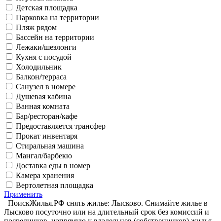
Детская площадка
Парковка на территории
Пляж рядом
Бассейн на территории
Лежаки/шезлонги
Кухня с посудой
Холодильник
Балкон/терраса
Санузел в номере
Душевая кабина
Ванная комната
Бар/ресторан/кафе
Предоставляется трансфер
Прокат инвентаря
Стиральная машина
Мангал/барбекю
Доставка еды в номер
Камера хранения
Вертолетная площадка
Применить
ПоискЖилья.РФ снять жилье: Лысково. Снимайте жилье в
Лысково посуточно или на длительный срок без комиссий и
посредников, напрямую у владельцев (собственников) жилья.