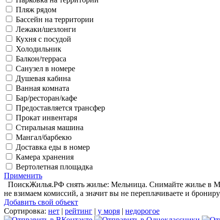
Пляж рядом
Бассейн на территории
Лежаки/шезлонги
Кухня с посудой
Холодильник
Балкон/терраса
Санузел в номере
Душевая кабина
Ванная комната
Бар/ресторан/кафе
Предоставляется трансфер
Прокат инвентаря
Стиральная машина
Мангал/барбекю
Доставка еды в номер
Камера хранения
Вертолетная площадка
Применить
ПоискЖилья.РФ снять жилье: Мельница. Снимайте жилье в Мел
не взимаем комиссий, а значит вы не переплачиваете и брониру
Добавить свой объект
Сортировка:
нет
|
рейтинг
|
у моря
|
недорогое