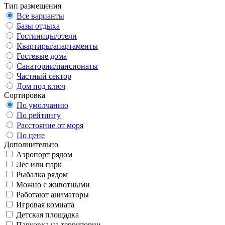
Тип размещения
Все варианты
Базы отдыха
Гостиницы/отели
Квартиры/апартаменты
Гостевые дома
Санатории/пансионаты
Частный сектор
Дом под ключ
Сортировка
По умолчанию
По рейтингу
Расстояние от моря
По цене
Дополнительно
Аэропорт рядом
Лес или парк
Рыбалка рядом
Можно с животными
Работают аниматоры
Игровая комната
Детская площадка
Парковка на территории