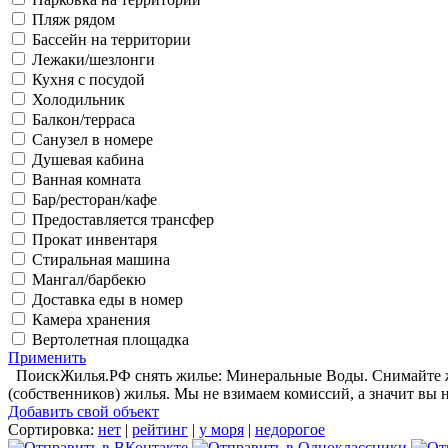
Пляж рядом
Бассейн на территории
Лежаки/шезлонги
Кухня с посудой
Холодильник
Балкон/терраса
Санузел в номере
Душевая кабина
Ванная комната
Бар/ресторан/кафе
Предоставляется трансфер
Прокат инвентаря
Стиральная машина
Мангал/барбекю
Доставка еды в номер
Камера хранения
Вертолетная площадка
Применить
ПоискЖилья.РФ снять жилье: Минеральные Воды. Снимайте жи
(собственников) жилья. Мы не взимаем комиссий, а значит вы 
Добавить свой объект
Сортировка:
нет
|
рейтинг
|
у моря
|
недорогое