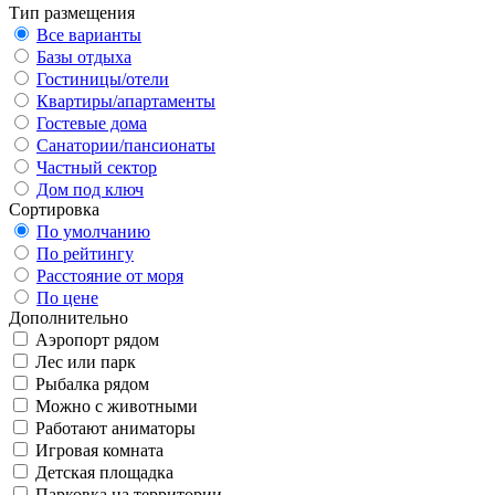
Тип размещения
Все варианты
Базы отдыха
Гостиницы/отели
Квартиры/апартаменты
Гостевые дома
Санатории/пансионаты
Частный сектор
Дом под ключ
Сортировка
По умолчанию
По рейтингу
Расстояние от моря
По цене
Дополнительно
Аэропорт рядом
Лес или парк
Рыбалка рядом
Можно с животными
Работают аниматоры
Игровая комната
Детская площадка
Парковка на территории