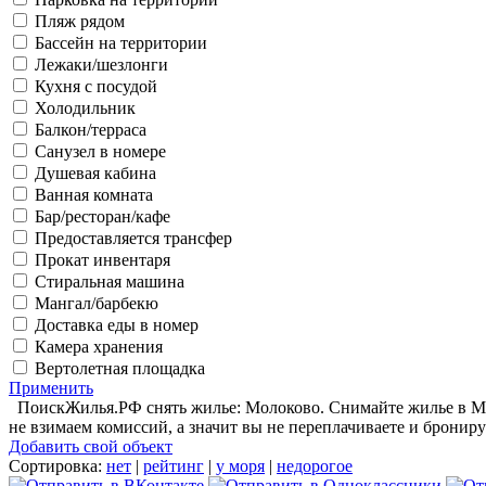
Пляж рядом
Бассейн на территории
Лежаки/шезлонги
Кухня с посудой
Холодильник
Балкон/терраса
Санузел в номере
Душевая кабина
Ванная комната
Бар/ресторан/кафе
Предоставляется трансфер
Прокат инвентаря
Стиральная машина
Мангал/барбекю
Доставка еды в номер
Камера хранения
Вертолетная площадка
Применить
ПоискЖилья.РФ снять жилье: Молоково. Снимайте жилье в Мол
не взимаем комиссий, а значит вы не переплачиваете и брониру
Добавить свой объект
Сортировка:
нет
|
рейтинг
|
у моря
|
недорогое