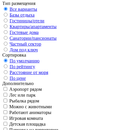
Тип размещения
Все варианты
Базы отдыха
Гостиницы/отели
Квартиры/апартаменты
Гостевые дома
Санатории/пансионаты
Частный сектор
Дом под ключ
Сортировка
По умолчанию
По рейтингу
Расстояние от моря
По цене
Дополнительно
Аэропорт рядом
Лес или парк
Рыбалка рядом
Можно с животными
Работают аниматоры
Игровая комната
Детская площадка
Парковка на территории