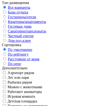
Тип размещения
Все варианты
Базы отдыха
Гостиницы/отели
Квартиры/апартаменты
Гостевые дома
Санатории/пансионаты
Частный сектор
Дом под ключ
Сортировка
По умолчанию
По рейтингу
Расстояние от моря
По цене
Дополнительно
Аэропорт рядом
Лес или парк
Рыбалка рядом
Можно с животными
Работают аниматоры
Игровая комната
Детская площадка
Парковка на территории