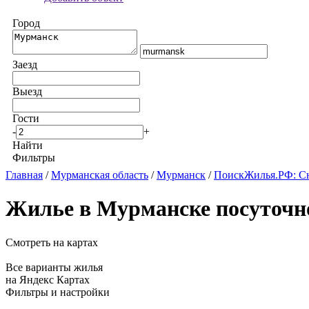
Город
Заезд
Выезд
Гости
-
+
Найти
Фильтры
Главная
/
Мурманская область
/
Мурманск
/
ПоискЖилья.РФ: Сн
Жилье в Мурманске посуточн
Смотреть на картах
Все варианты жилья
на Яндекс Картах
Фильтры и настройки