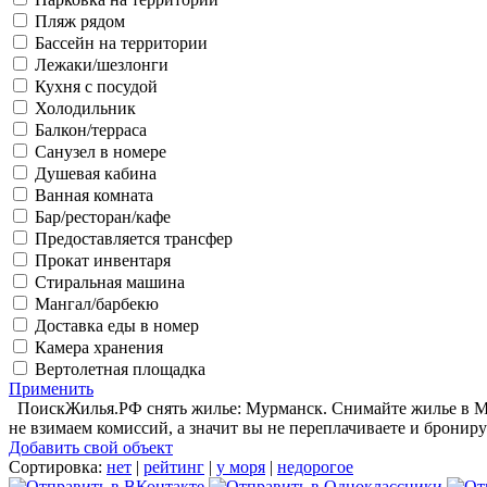
Пляж рядом
Бассейн на территории
Лежаки/шезлонги
Кухня с посудой
Холодильник
Балкон/терраса
Санузел в номере
Душевая кабина
Ванная комната
Бар/ресторан/кафе
Предоставляется трансфер
Прокат инвентаря
Стиральная машина
Мангал/барбекю
Доставка еды в номер
Камера хранения
Вертолетная площадка
Применить
ПоискЖилья.РФ снять жилье: Мурманск. Снимайте жилье в Мур
не взимаем комиссий, а значит вы не переплачиваете и брониру
Добавить свой объект
Сортировка:
нет
|
рейтинг
|
у моря
|
недорогое