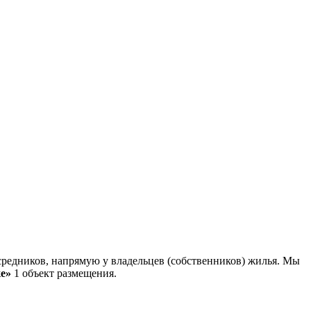
редников, напрямую у владельцев (собственников) жилья. Мы
е»
1 объект размещения
.