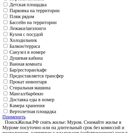
Детская площадка
Парковка на территории
Пляж рядом
Бассейн на территории
Лежаки/шезлонги
Кухня с посудой
Холодильник
Балкон/терраса
Санузел в номере
Душевая кабина
Ванная комната
Бар/ресторан/кафе
Предоставляется трансфер
Прокат инвентаря
Стиральная машина
Мангал/барбекю
Доставка еды в номер
Камера хранения
Вертолетная площадка
Применить
ПоискЖилья.РФ снять жилье: Муром. Снимайте жилье в
Муроме посуточно или на длительный срок без комиссий и
посредников, напрямую у владельцев (собственников) жилья.