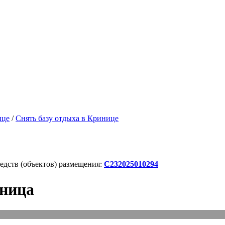
ице
/
Снять базу отдыха в Кринице
дств (объектов) размещения:
С232025010294
иница