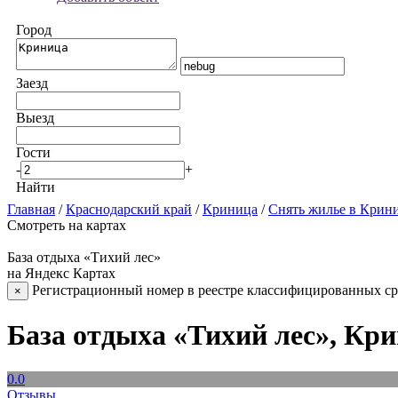
Город
Заезд
Выезд
Гости
-
+
Найти
Главная
/
Краснодарский край
/
Криница
/
Снять жилье в Крин
Смотреть на картах
База отдыха «Тихий лес»
на Яндекс Картах
Регистрационный номер в реестре классифицированных сре
×
База отдыха «Тихий лес», Кр
0.0
Отзывы