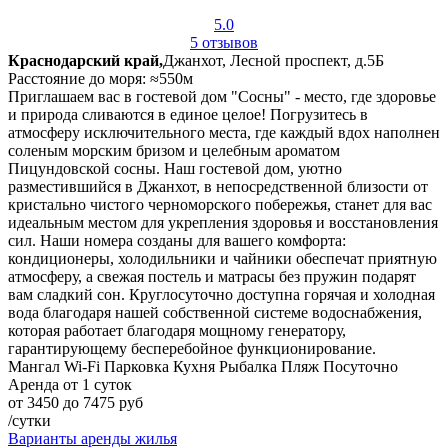
5.0
5 отзывов
Краснодарский край,
Джанхот, Лесной проспект, д.5Б
Расстояние до моря: ≈550м
Приглашаем вас в гостевой дом "Сосны" - место, где здоровье
и природа сливаются в единое целое! Погрузитесь в
атмосферу исключительного места, где каждый вдох наполнен
соленым морским бризом и целебным ароматом
Пицундовской сосны. Наш гостевой дом, уютно
разместившийся в Джанхот, в непосредственной близости от
кристально чистого черноморского побережья, станет для вас
идеальным местом для укрепления здоровья и восстановления
сил. Наши номера созданы для вашего комфорта:
кондиционеры, холодильники и чайники обеспечат приятную
атмосферу, а свежая постель и матрасы без пружин подарят
вам сладкий сон. Круглосуточно доступна горячая и холодная
вода благодаря нашей собственной системе водоснабжения,
которая работает благодаря мощному генератору,
гарантирующему бесперебойное функционирование.
Мангал
Wi-Fi
Парковка
Кухня
Рыбалка
Пляж
Посуточно
Аренда от 1 суток
от 3450 до 7475 руб
/сутки
Варианты аренды жилья