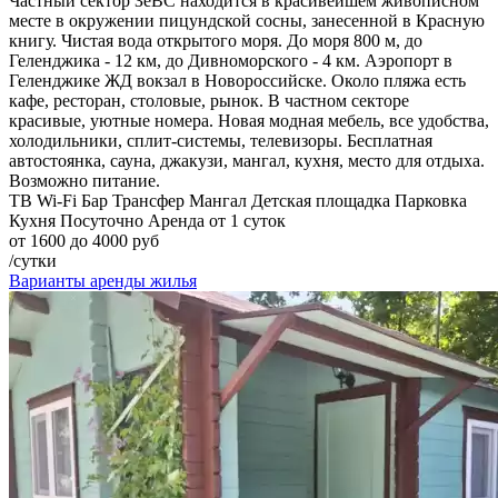
Частный сектор ЗеВС находится в красивейшем живописном
месте в окружении пицундской сосны, занесенной в Красную
книгу. Чистая вода открытого моря. До моря 800 м, до
Геленджика - 12 км, до Дивноморского - 4 км. Аэропорт в
Геленджике ЖД вокзал в Новороссийске. Около пляжа есть
кафе, ресторан, столовые, рынок. В частном секторе
красивые, уютные номера. Новая модная мебель, все удобства,
холодильники, сплит-системы, телевизоры. Бесплатная
автостоянка, сауна, джакузи, мангал, кухня, место для отдыха.
Возможно питание.
ТВ
Wi-Fi
Бар
Трансфер
Мангал
Детская площадка
Парковка
Кухня
Посуточно
Аренда от 1 суток
от 1600 до 4000 руб
/сутки
Варианты аренды жилья