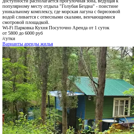
доступности располагается прогулочная зона, ведущая к
популярному месту отдыха "Голубая Бездна" - поистине
уникальному комплексу, где морская лагуна с бирюзовой
водой сливается с отвесными скалами, венчающимися
смотровой площадкой.
Wi-Fi
Парковка
Кухня
Посуточно
Аренда от 1 суток
от 5800 до 6000 руб
/сутки
Варианты аренды жилья