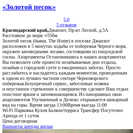
«Золотой песок»
5.0
5 отзывов
Краснодарский край,
Джанхот, Пр-кт Лесной, д.5А
Расстояние до моря: ≈550м
Золотой песок (бывш. The Home) в поселке Джанхот
расположен в 5 минутах ходьбы от побережья Черного моря,
окружен заповедными лесами, состоящими из пицундской
сосны. Апартаменты Остановившись в наших апартаментах
Вы позволите себе провести незабываемые дни отдыха,
позабыв о городской суете и ежедневных заботах. Просто
расслабьтесь и насладитесь каждым моментом, проведенным
в одном из лучших частном секторе Черноморского
побережья.Безупречный сервис, заботливые хозяева
и неустанное стремление к совершенству сделают Ваш отдых
поистине ярким и запоминающимся. Из панорамных окон
апартаментов Улучшенный и Делюкс открывается шикарный
вид на горы. Время заезда 13:00Время выезда 11:00
Wi-Fi
Парковка
Кухня
Балкон/терраса
Трансфер
Посуточно
Аренда от 1 суток
Цена договорная
Варианты аренды жилья