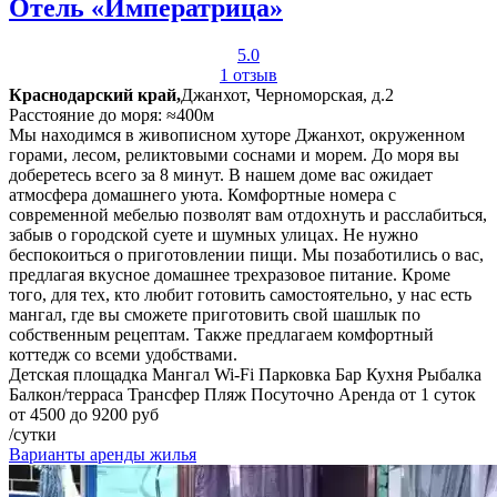
Отель «Императрица»
5.0
1 отзыв
Краснодарский край,
Джанхот, Черноморская, д.2
Расстояние до моря: ≈400м
Мы находимся в живописном хуторе Джанхот, окруженном
горами, лесом, реликтовыми соснами и морем. До моря вы
доберетесь всего за 8 минут. В нашем доме вас ожидает
атмосфера домашнего уюта. Комфортные номера с
современной мебелью позволят вам отдохнуть и расслабиться,
забыв о городской суете и шумных улицах. Не нужно
беспокоиться о приготовлении пищи. Мы позаботились о вас,
предлагая вкусное домашнее трехразовое питание. Кроме
того, для тех, кто любит готовить самостоятельно, у нас есть
мангал, где вы сможете приготовить свой шашлык по
собственным рецептам. Также предлагаем комфортный
коттедж со всеми удобствами.
Детская площадка
Мангал
Wi-Fi
Парковка
Бар
Кухня
Рыбалка
Балкон/терраса
Трансфер
Пляж
Посуточно
Аренда от 1 суток
от 4500 до 9200 руб
/сутки
Варианты аренды жилья