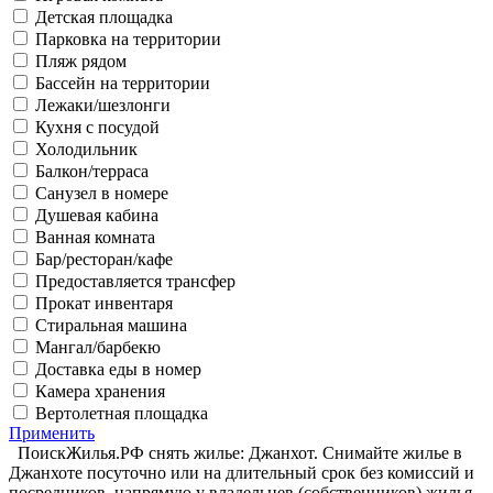
Детская площадка
Парковка на территории
Пляж рядом
Бассейн на территории
Лежаки/шезлонги
Кухня с посудой
Холодильник
Балкон/терраса
Санузел в номере
Душевая кабина
Ванная комната
Бар/ресторан/кафе
Предоставляется трансфер
Прокат инвентаря
Стиральная машина
Мангал/барбекю
Доставка еды в номер
Камера хранения
Вертолетная площадка
Применить
ПоискЖилья.РФ снять жилье: Джанхот. Снимайте жилье в
Джанхоте посуточно или на длительный срок без комиссий и
посредников, напрямую у владельцев (собственников) жилья.