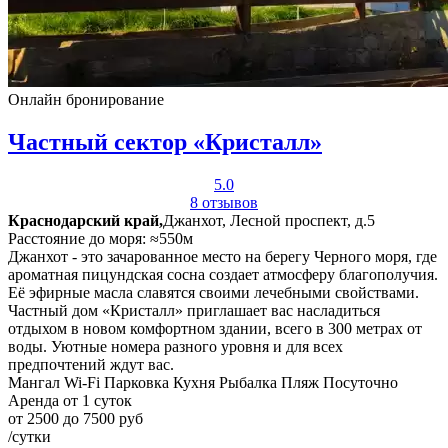
Онлайн бронирование
Частный сектор «Кристалл»
5.0
8 отзывов
Краснодарский край,
Джанхот, Лесной проспект, д.5
Расстояние до моря: ≈550м
Джанхот - это зачарованное место на берегу Черного моря, где
ароматная пицундская сосна создает атмосферу благополучия.
Её эфирные масла славятся своими лечебными свойствами.
Частный дом «Кристалл» приглашает вас насладиться
отдыхом в новом комфортном здании, всего в 300 метрах от
воды. Уютные номера разного уровня и для всех
предпочтений ждут вас.
Мангал
Wi-Fi
Парковка
Кухня
Рыбалка
Пляж
Посуточно
Аренда от 1 суток
от 2500 до 7500 руб
/сутки