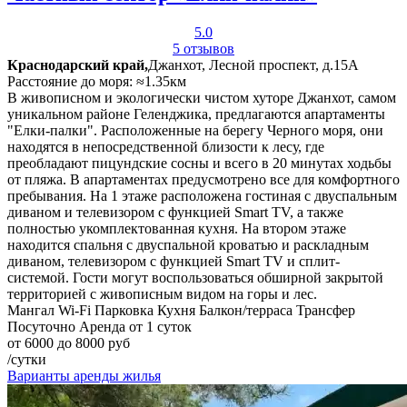
5.0
5 отзывов
Краснодарский край,
Джанхот, Лесной проспект, д.15А
Расстояние до моря: ≈1.35км
В живописном и экологически чистом хуторе Джанхот, самом
уникальном районе Геленджика, предлагаются апартаменты
"Елки-палки". Расположенные на берегу Черного моря, они
находятся в непосредственной близости к лесу, где
преобладают пицундские сосны и всего в 20 минутах ходьбы
от пляжа. В апартаментах предусмотрено все для комфортного
пребывания. На 1 этаже расположена гостиная с двуспальным
диваном и телевизором с функцией Smart TV, а также
полностью укомплектованная кухня. На втором этаже
находится спальня с двуспальной кроватью и раскладным
диваном, телевизором с функцией Smart TV и сплит-
системой. Гости могут воспользоваться обширной закрытой
территорией с живописным видом на горы и лес.
Мангал
Wi-Fi
Парковка
Кухня
Балкон/терраса
Трансфер
Посуточно
Аренда от 1 суток
от 6000 до 8000 руб
/сутки
Варианты аренды жилья