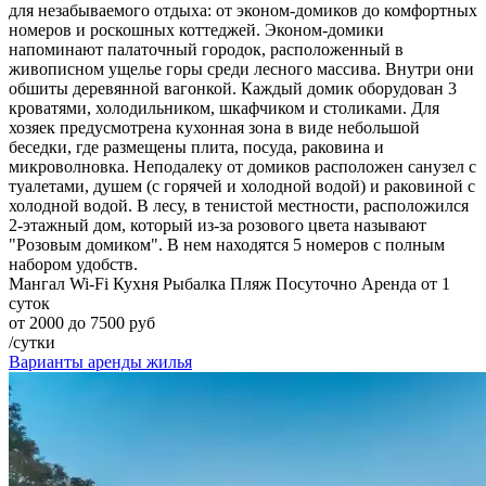
для незабываемого отдыха: от эконом-домиков до комфортных
номеров и роскошных коттеджей. Эконом-домики
напоминают палаточный городок, расположенный в
живописном ущелье горы среди лесного массива. Внутри они
обшиты деревянной вагонкой. Каждый домик оборудован 3
кроватями, холодильником, шкафчиком и столиками. Для
хозяек предусмотрена кухонная зона в виде небольшой
беседки, где размещены плита, посуда, раковина и
микроволновка. Неподалеку от домиков расположен санузел с
туалетами, душем (с горячей и холодной водой) и раковиной с
холодной водой. В лесу, в тенистой местности, расположился
2-этажный дом, который из-за розового цвета называют
"Розовым домиком". В нем находятся 5 номеров с полным
набором удобств.
Мангал
Wi-Fi
Кухня
Рыбалка
Пляж
Посуточно
Аренда от 1
суток
от 2000 до 7500 руб
/сутки
Варианты аренды жилья