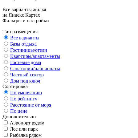
Все варианты жилья
на Яндекс Картах
Фильтры и настройки
Тип размещения
Все варианты
Базы отдыха
Гостиницы/отели
Квартиры/апартаменты
Гостевые дома
Санатории/пансионаты
Частный сектор
Дом под ключ
Сортировка
По умолчанию
По рейтингу
Расстояние от моря
По цене
Дополнительно
Аэропорт рядом
Лес или парк
Рыбалка рядом