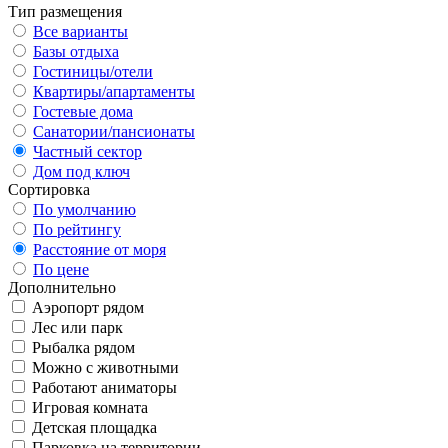
Тип размещения
Все варианты
Базы отдыха
Гостиницы/отели
Квартиры/апартаменты
Гостевые дома
Санатории/пансионаты
Частный сектор
Дом под ключ
Сортировка
По умолчанию
По рейтингу
Расстояние от моря
По цене
Дополнительно
Аэропорт рядом
Лес или парк
Рыбалка рядом
Можно с животными
Работают аниматоры
Игровая комната
Детская площадка
Парковка на территории