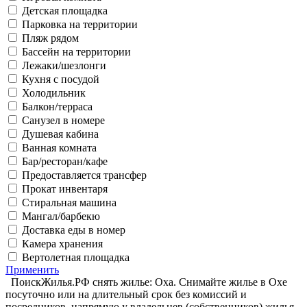
Детская площадка
Парковка на территории
Пляж рядом
Бассейн на территории
Лежаки/шезлонги
Кухня с посудой
Холодильник
Балкон/терраса
Санузел в номере
Душевая кабина
Ванная комната
Бар/ресторан/кафе
Предоставляется трансфер
Прокат инвентаря
Стиральная машина
Мангал/барбекю
Доставка еды в номер
Камера хранения
Вертолетная площадка
Применить
ПоискЖилья.РФ снять жилье: Оха. Снимайте жилье в Охе
посуточно или на длительный срок без комиссий и
посредников, напрямую у владельцев (собственников) жилья.