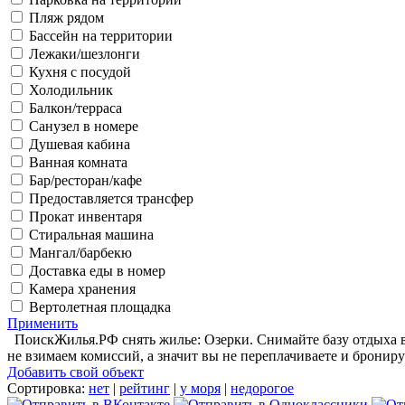
Пляж рядом
Бассейн на территории
Лежаки/шезлонги
Кухня с посудой
Холодильник
Балкон/терраса
Санузел в номере
Душевая кабина
Ванная комната
Бар/ресторан/кафе
Предоставляется трансфер
Прокат инвентаря
Стиральная машина
Мангал/барбекю
Доставка еды в номер
Камера хранения
Вертолетная площадка
Применить
ПоискЖилья.РФ снять жилье: Озерки. Снимайте базу отдыха в 
не взимаем комиссий, а значит вы не переплачиваете и брониру
Добавить свой объект
Сортировка:
нет
|
рейтинг
|
у моря
|
недорогое