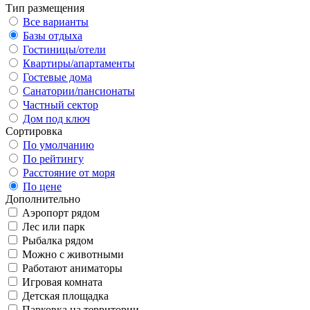
Тип размещения
Все варианты
Базы отдыха
Гостиницы/отели
Квартиры/апартаменты
Гостевые дома
Санатории/пансионаты
Частный сектор
Дом под ключ
Сортировка
По умолчанию
По рейтингу
Расстояние от моря
По цене
Дополнительно
Аэропорт рядом
Лес или парк
Рыбалка рядом
Можно с животными
Работают аниматоры
Игровая комната
Детская площадка
Парковка на территории