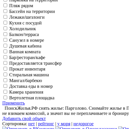
Пляж рядом
Бассейн на территории
Лежаки/шезлонги
Кухня с посудой
Холодильник
Балкон/терраса
Санузел в номере
Душевая кабина
Ванная комната
Бар/ресторан/кафе
Предоставляется трансфер
Прокат инвентаря
Стиральная машина
Мангал/барбекю
Доставка еды в номер
Камера хранения
Вертолетная площадка
Применить
ПоискЖилья.РФ снять жилье: Парголово. Снимайте жилье в Па
не взимаем комиссий, а значит вы не переплачиваете и брониру
Добавить свой объект
Сортировка:
нет
|
рейтинг
|
у моря
|
недорогое