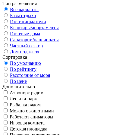
Тип размещения
Все варианты
Базы отдыха
Гостиницы/отели
Квартиры/апартаменты
Гостевые дома
Санатории/пансионаты
Частный сектор
Дом под ключ
Сортировка
По умолчанию
По рейтингу
Расстояние от моря
По цене
Дополнительно
Аэропорт рядом
Лес или парк
Рыбалка рядом
Можно с животными
Работают аниматоры
Игровая комната
Детская площадка
Парковка на территории