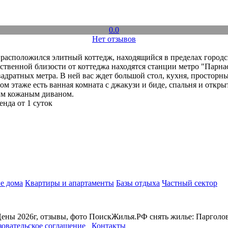
0.0
Нет отзывов
расположился элитный коттедж, находящийся в пределах городск
ственной близости от коттеджа находятся станции метро "Парнас
вадратных метра. В ней вас ждет большой стол, кухня, простор
м этаже есть ванная комната с джакузи и биде, спальня и откры
ым кожаным диваном.
енда от 1 суток
е дома
Квартиры и апартаменты
Базы отдыха
Частный сектор
Цены 2026г, отзывы, фото ПоискЖилья.РФ снять жилье: Парголов
зовательское соглашение
Контакты