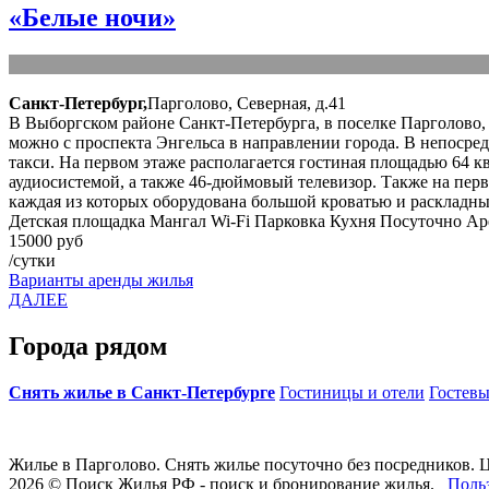
«Белые ночи»
Санкт-Петербург,
Парголово, Северная, д.41
В Выборгском районе Санкт-Петербурга, в поселке Парголово, 
можно с проспекта Энгельса в направлении города. В непосред
такси. На первом этаже располагается гостиная площадью 64 к
аудиосистемой, а также 46-дюймовый телевизор. Также на перво
каждая из которых оборудована большой кроватью и раскладн
Детская площадка
Мангал
Wi-Fi
Парковка
Кухня
Посуточно
Ар
15000 руб
/сутки
Варианты аренды жилья
ДАЛЕЕ
Города рядом
Снять жилье в Санкт-Петербурге
Гостиницы и отели
Гостевы
Жилье в Парголово. Снять жилье посуточно без посредников. 
2026 © Поиск Жилья РФ - поиск и бронирование жилья.
Поль