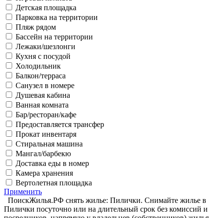
Детская площадка
Парковка на территории
Пляж рядом
Бассейн на территории
Лежаки/шезлонги
Кухня с посудой
Холодильник
Балкон/терраса
Санузел в номере
Душевая кабина
Ванная комната
Бар/ресторан/кафе
Предоставляется трансфер
Прокат инвентаря
Стиральная машина
Мангал/барбекю
Доставка еды в номер
Камера хранения
Вертолетная площадка
Применить
ПоискЖилья.РФ снять жилье: Пилички. Снимайте жилье в
Пилички посуточно или на длительный срок без комиссий и
посредников, напрямую у владельцев (собственников) жилья.