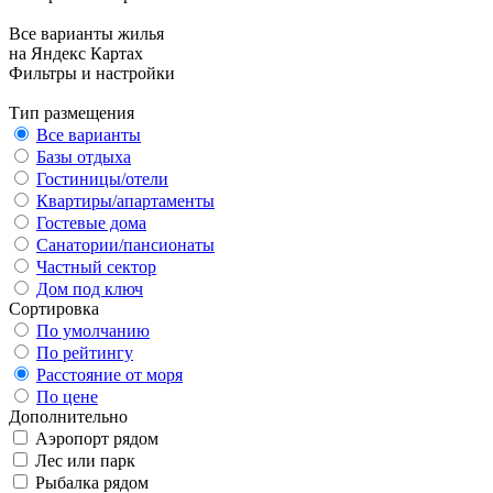
Все варианты жилья
на Яндекс Картах
Фильтры и настройки
Тип размещения
Все варианты
Базы отдыха
Гостиницы/отели
Квартиры/апартаменты
Гостевые дома
Санатории/пансионаты
Частный сектор
Дом под ключ
Сортировка
По умолчанию
По рейтингу
Расстояние от моря
По цене
Дополнительно
Аэропорт рядом
Лес или парк
Рыбалка рядом