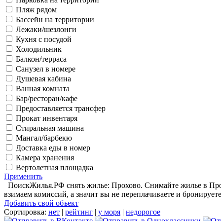
Пляж рядом
Бассейн на территории
Лежаки/шезлонги
Кухня с посудой
Холодильник
Балкон/терраса
Санузел в номере
Душевая кабина
Ванная комната
Бар/ресторан/кафе
Предоставляется трансфер
Прокат инвентаря
Стиральная машина
Мангал/барбекю
Доставка еды в номер
Камера хранения
Вертолетная площадка
Применить
ПоискЖилья.РФ снять жилье: Прохово. Снимайте жилье в Прох
взимаем комиссий, а значит вы не переплачиваете и бронирует
Добавить свой объект
Сортировка:
нет
|
рейтинг
|
у моря
|
недорогое