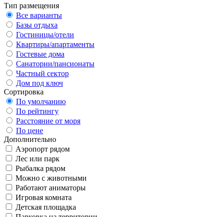
Тип размещения
Все варианты
Базы отдыха
Гостиницы/отели
Квартиры/апартаменты
Гостевые дома
Санатории/пансионаты
Частный сектор
Дом под ключ
Сортировка
По умолчанию
По рейтингу
Расстояние от моря
По цене
Дополнительно
Аэропорт рядом
Лес или парк
Рыбалка рядом
Можно с животными
Работают аниматоры
Игровая комната
Детская площадка
Парковка на территории