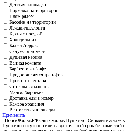
Детская площадка
Парковка на территории
Пляж рядом
Бассейн на территории
Лежаки/шезлонги
Кухня с посудой
Холодильник
Балкон/терраса
Санузел в номере
Душевая кабина
Ванная комната
Бар/ресторан/кафе
Предоставляется трансфер
Прокат инвентаря
Стиральная машина
Мангал/барбекю
Доставка еды в номер
Камера хранения
Вертолетная площадка
Применить
ПоискЖилья.РФ снять жилье: Пушкино. Снимайте жилье в
Пушкино посуточно или на длительный срок без комиссий и
посредников, напрямую у владельцев (собственников) жилья.