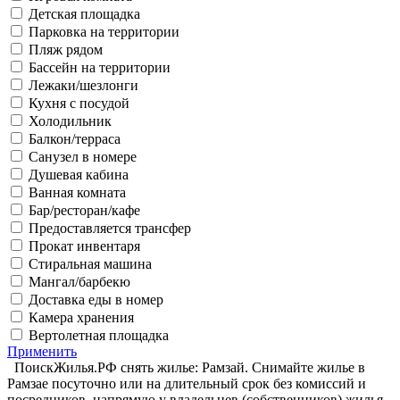
Детская площадка
Парковка на территории
Пляж рядом
Бассейн на территории
Лежаки/шезлонги
Кухня с посудой
Холодильник
Балкон/терраса
Санузел в номере
Душевая кабина
Ванная комната
Бар/ресторан/кафе
Предоставляется трансфер
Прокат инвентаря
Стиральная машина
Мангал/барбекю
Доставка еды в номер
Камера хранения
Вертолетная площадка
Применить
ПоискЖилья.РФ снять жилье: Рамзай. Снимайте жилье в
Рамзае посуточно или на длительный срок без комиссий и
посредников, напрямую у владельцев (собственников) жилья.