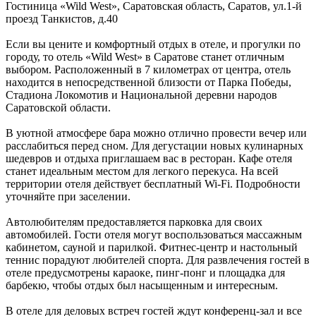
Гостиница «Wild West»,
Саратовская область
,
Саратов
,
ул.1-й
проезд Танкистов, д.40
Если вы цените и комфортный отдых в отеле, и прогулки по
городу, то отель «Wild West» в Саратове станет отличным
выбором. Расположенный в 7 километрах от центра, отель
находится в непосредственной близости от Парка Победы,
Стадиона Локомотив и Национальной деревни народов
Саратовской области.
В уютной атмосфере бара можно отлично провести вечер или
расслабиться перед сном. Для дегустации новых кулинарных
шедевров и отдыха приглашаем вас в ресторан. Кафе отеля
станет идеальным местом для легкого перекуса. На всей
территории отеля действует бесплатный Wi-Fi. Подробности
уточняйте при заселении.
Автолюбителям предоставляется парковка для своих
автомобилей. Гости отеля могут воспользоваться массажным
кабинетом, сауной и парилкой. Фитнес-центр и настольный
теннис порадуют любителей спорта. Для развлечения гостей в
отеле предусмотрены караоке, пинг-понг и площадка для
барбекю, чтобы отдых был насыщенным и интересным.
В отеле для деловых встреч гостей ждут конференц-зал и все