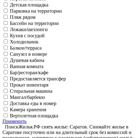
Детская площадка
Парковка на территории
Пляж рядом
Бассейн на территории
Лежаки/шезлонги
Кухня с посудой
Холодильник
Балкон/терраса
Санузел в номере
Душевая кабина
Ванная комната
Бар/ресторан/кафе
Предоставляется трансфер
Прокат инвентаря
Стиральная машина
Мангал/барбекю
Доставка еды в номер
Камера хранения
Вертолетная площадка
Применить
ПоискЖилья.РФ снять жилье: Саратов. Снимайте жилье в
Саратове посуточно или на длительный срок без комиссий и
посредников, напрямую у владельцев (собственников) жилья.